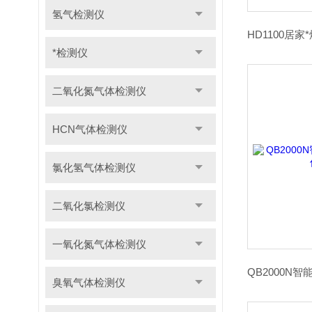
氢气检测仪
*检测仪
二氧化氮气体检测仪
HCN气体检测仪
氯化氢气体检测仪
二氧化氯检测仪
一氧化氮气体检测仪
臭氧气体检测仪