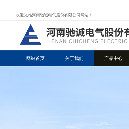
欢迎光临河南驰诚电气股份有限公司网站！
网站首页
关于我们
产品中心