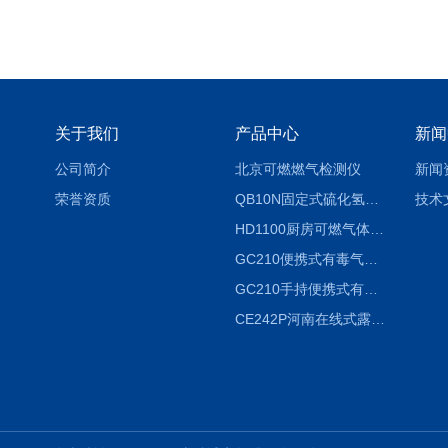
关于我们
产品中心
新闻
公司简介
北京可燃燃气检测仪
新闻
荣誉资质
QB10N固定式硫化氢气体检测仪H2S气体泄漏探头
技术
HD1100厨房可燃气体泄漏浓度探测器天然气检测仪
GC210便携式有毒气体浓度探测器氨气检测仪养殖场
GC210手持便携式有毒CL2气体探测器氯气检测仪
CE242P河南在线式露点仪