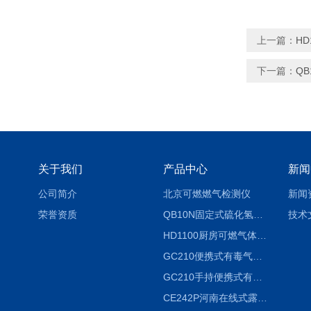
上一篇：
H
下一篇：
Q
关于我们
产品中心
新闻
公司简介
北京可燃燃气检测仪
新闻
荣誉资质
QB10N固定式硫化氢气体检测仪H2S气体泄漏探头
技术
HD1100厨房可燃气体泄漏浓度探测器天然气检测仪
GC210便携式有毒气体浓度探测器氨气检测仪养殖场
GC210手持便携式有毒CL2气体探测器氯气检测仪
CE242P河南在线式露点仪