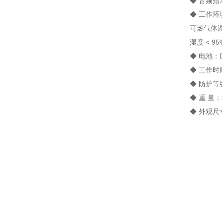
◆ 音频指示：
◆ 工作环境：毒
可燃气体温度 -
湿度 < 95
◆ 电池：DC
◆ 工作时间：可
◆ 防护等级
◆ 重 量：约
◆ 外观尺寸：1