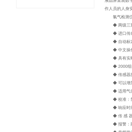
液晶屏直观数
作人员的人身
氯气检测仪外
◆ 两级三重
◆ 进口传感
◆ 自动标定
◆ 中文操作
◆ 具有实时
◆ 2000
◆ 传感器故
◆ 可以增加
◆ 适用气体
◆ 校准：简
◆ 响应时间：
◆ 传 感 
◆ 报警：两