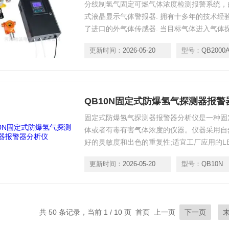
分线制氢气固定可燃气体浓度检测报警系统，
式液晶显示气体警报器. 拥有十多年的技术经
了进口的外气体传感器. 当目标气体进入气体
信号
更新时间：
2026-05-20
型号：
QB2000
QB10N固定式防爆氢气探测器报警
固定式防爆氢气探测器报警器分析仪是一种固
体或者有毒有害气体浓度的仪器。仪器采用自
好的灵敏度和出色的重复性;适宜工厂应用的L
浓度值，过预设报警点立即启动声光报警信号或
更新时间：
2026-05-20
型号：
QB10N
信号可直接接入工厂DCS系统，RS485数字
简单，集成多项监测功能，。
共 50 条记录，当前 1 / 10 页 首页 上一页
下一页