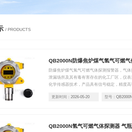
示
/ PRODUCTS
QB2000N防爆焦炉煤气氢气可燃
防爆焦炉煤气氢气可燃气体探测报警器，气体
泄漏场所及其有毒有害存在的化工厂区，仪表
化学传感器技术，产品具有信号稳定，精度高
型防爆隔爆设计，接线方式适用于各种危险场
更新时间：
2026-05-20
型号：
QB2000
肥，天然气管网，污水处理，市政，冶铁炼钢
工车间，燃气站区，锅炉房，酒店厨房操作间
QB2000N氢气可燃气体探测器 