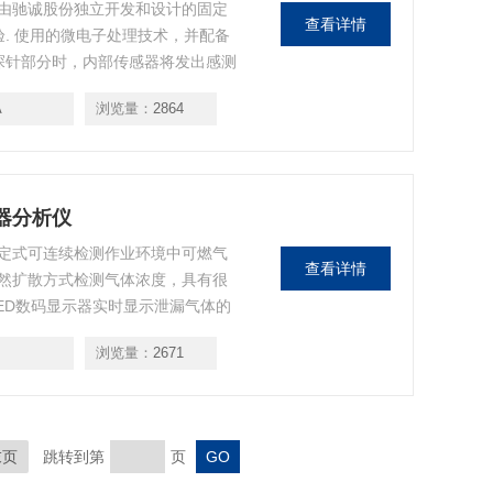
由驰诚股份独立开发和设计的固定
查看详情
验. 使用的微电子处理技术，并配备
探针部分时，内部传感器将发出感测
A
浏览量：
2864
器分析仪
定式可连续检测作业环境中可燃气
查看详情
然扩散方式检测气体浓度，具有很
ED数码显示器实时显示泄漏气体的
驱动排风系统;标准（4~20）mA
浏览量：
2671
信号与工厂上位机连接;仪器界面操作
末页
跳转到第
页