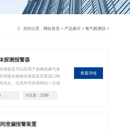
您的位置：
网站首页
>
产品展示
>
氢气检测仪
>
气体探测报警器
探测器是可以应用于易燃易爆气体
查看详情
采用催化燃烧传感器及其美进口电
等优点，仪表外壳采用铸铝一次成
所。 仪表广泛使用于制药，化工化
N
浏览量：
3188
，氯气厂，乙炔厂，制冷车间，化
等需要
气瓶间泄漏报警装置