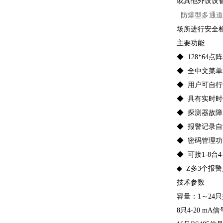
或其他外设设
防爆型多通道
场所进行安全
主要功能
◆ 128*64
◆ 全中文菜
◆ 用户可自
◆ 具有实时
◆ 探测器故
◆ 报警记录自
◆ 密码管理
◆ 可接1-8台
◆ Z多3个报
技术参数
容量：1～24
8只4-20 mA