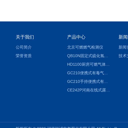
关于我们
产品中心
新闻
公司简介
北京可燃燃气检测仪
新闻
荣誉资质
QB10N固定式硫化氢气体检测仪H2S气体泄漏探头
技术
HD1100厨房可燃气体泄漏浓度探测器天然气检测仪
GC210便携式有毒气体浓度探测器氨气检测仪养殖场
GC210手持便携式有毒CL2气体探测器氯气检测仪
CE242P河南在线式露点仪