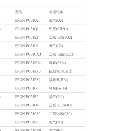
型号
检测气体
ERUN-PG51O2
氧气(O2)
)
ERUN-PG51Q1
甲醛(CH2O)
ERUN-PG51S2
二氧化硫(SO2)
ERUN-PG51H1
氢气(H2)
ERUN-PG51CX3
二氧化氯(CLO2)
ERUN-PG51SH4
硅烷(SiH4)
ERUN-PG51SX3
硫酰氟(SO2F2)
ERUN-PG51FX1
溴化氢(HBr)
ERUN-PG51G3
锗烷(GeH4)
)
ERUN-PG51R2
溴气(Br2)
ERUN-PG51Q4
乙醛（C2H4O）
ERUN-PG51CS2
二硫化碳(CS2)
）
ERUN-PG51N2
氮气(N2)
)
ERUN-PG51CX6
苯(C6H6)