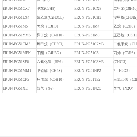
ERUN-PG51CX7
甲苯(C7H8)
ERUN-PG51CX8
二甲苯(C8H10
ERUN-PG51LX4
氯乙烯(C2H3CL)
ERUN-PG51CH3
溴甲烷(CH3Br
ERUN-PG51M5
丙烷（C3H8）
ERUN-PG51M4
乙烷（C2H6）
ERUN-PG51YM6
异丁烷（C4H10）
ERUN-PG51M8
正己烷（C6H1
ERUN-PG51CM3
氯甲烷（CH3Cl）
ERUN-PG51C2M3
二氯甲烷（CH2
ERUN-PG51MEK
丁酮（C4H8O）
ERUN-PG51C6
丙烯（C3H6）
ERUN-PG51SF6
六氟化硫（SF6）
ERUN-PG51C3M3
(CHCl3)
ERUN-PG51MM1
甲硫醇（CH4S）
ERUN-PG51HP2
*（H2O2）
ERUN-PG51CP5
环戊烷（C5H10）
ERUN-PG51TE2
三氯乙烯（C2H
ERUN-PG51XE
氙气（Xe）
ERUN-PG51N2O
笑气（N2O）