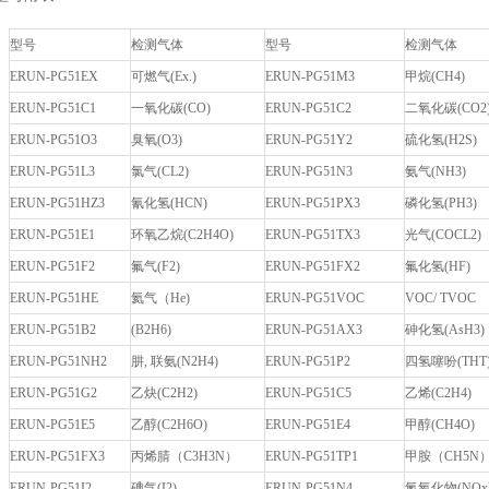
型号
检测气体
型号
检测气体
ERUN-PG51EX
可燃气(Ex.)
ERUN-PG51M3
甲烷(CH4)
ERUN-PG51C1
一氧化碳(CO)
ERUN-PG51C2
二氧化碳(CO2
ERUN-PG51O3
臭氧(O3)
ERUN-PG51Y2
硫化氢(H2S)
ERUN-PG51L3
氯气(CL2)
ERUN-PG51N3
氨气(NH3)
ERUN-PG51HZ3
氰化氢(HCN)
ERUN-PG51PX3
磷化氢(PH3)
ERUN-PG51E1
环氧乙烷(C2H4O)
ERUN-PG51TX3
光气(COCL2)
ERUN-PG51F2
氟气(F2)
ERUN-PG51FX2
氟化氢(HF)
ERUN-PG51HE
氦气（He)
ERUN-PG51VOC
VOC/ TVOC
ERUN-PG51B2
(B2H6)
ERUN-PG51AX3
砷化氢(AsH3)
ERUN-PG51NH2
肼, 联氨(N2H4)
ERUN-PG51P2
四氢噻吩(THT
ERUN-PG51G2
乙炔(C2H2)
ERUN-PG51C5
乙烯(C2H4)
ERUN-PG51E5
乙醇(C2H6O)
ERUN-PG51E4
甲醇(CH4O)
ERUN-PG51FX3
丙烯腈（C3H3N）
ERUN-PG51TP1
甲胺（CH5N
ERUN-PG51I2
碘气(I2)
ERUN-PG51N4
氮氧化物(NOx