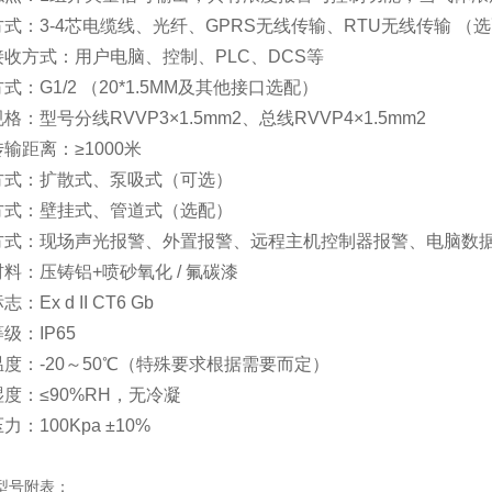
3-4芯电缆线、光纤、GPRS无线传输、RTU无线传输 （
方式：用户电脑、控制、PLC、DCS等
G1/2 （20*1.5MM及其他接口选配）
型号分线RVVP3×1.5mm2、总线RVVP4×1.5mm2
距离：≥1000米
：扩散式、泵吸式（可选）
：壁挂式、管道式（选配）
：现场声光报警、外置报警、远程主机控制器报警、电脑数据
：压铸铝+喷砂氧化 / 氟碳漆
x d II CT6 Gb
：IP65
：-20～50℃（特殊要求根据需要而定）
：≤90%RH，无冷凝
100Kpa ±10%
型号附表：