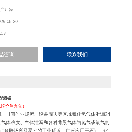
、
生产厂家
026-05-20
153
品咨询
联系我们
探测器
以报价单为准！
间、封闭作业场所、设备周边等区域氰化氢气体泄漏24
氢气体浓度、气体泄漏和各种背景气体为氮气或氧气的
各种危险场所及恶劣的工业环境，广泛应用于石油、化