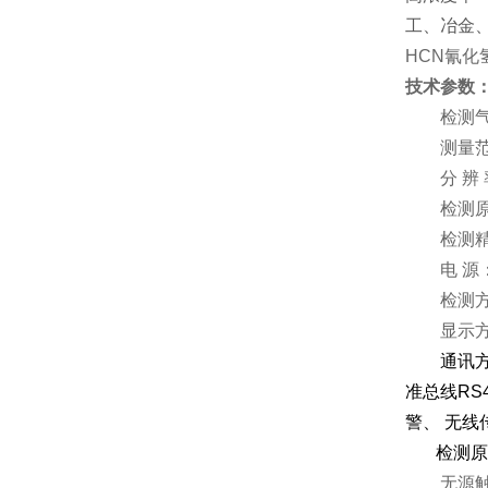
工、冶金
HCN氰化
技术参数
检测气
测量范围：0
分 辨 率：
检测原理
检测精度
电 源：
检测方
显示方式
通讯方式
准总线RS4
警、 无线
检测原
无源触点