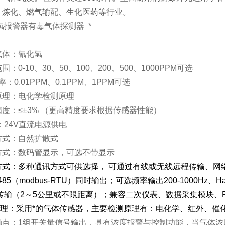
、炼化、燃气输配、生化医药等行业。
氢报警器有毒气体探测器 *
：
体：氰化氢
-10、30、50、100、200、500、1000PPM可选
0.01PPM、0.1PPM、1PPM可选
：电化学检测原理
：≤±3% （更高精度要求根据传感器性能）
24V直流电源供电
式：自然扩散式
：数码管显示，可选不带显示
：多种通讯方式可供选择， 可通过有线或无线远程传输、网络传
85（modbus-RTU）同时输出；可选频率输出200-1000Hz
传输（2～5公里或不限距离）；兼容二次仪表、数据采集模块、P
理：
采用*
的气体传感器，主要检测原理有：电化学、红外、催化
：1组开关量信号输出，具有浓度报警与控制功能，当气体浓