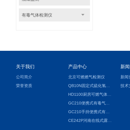
有毒气体检测仪
关于我们
产品中心
新闻
公司简介
北京可燃燃气检测仪
新闻
荣誉资质
QB10N固定式硫化氢气体检测仪H2S气体泄漏探头
技术
HD1100厨房可燃气体泄漏浓度探测器天然气检测仪
GC210便携式有毒气体浓度探测器氨气检测仪养殖场
GC210手持便携式有毒CL2气体探测器氯气检测仪
CE242P河南在线式露点仪