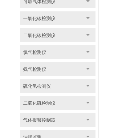
可燃气体检测仪
一氧化碳检测仪
二氧化碳检测仪
氯气检测仪
氨气检测仪
硫化氢检测仪
二氧化硫检测仪
气体报警控制器
油烟监测