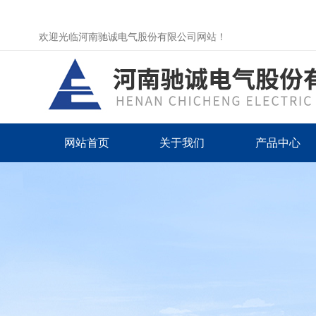
欢迎光临河南驰诚电气股份有限公司网站！
网站首页
关于我们
产品中心