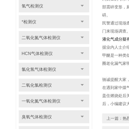
氢气检测仪
部震碎变形，
碍。
*检测仪
民警通过现场
门来现场调查
二氧化氮气体检测仪
液化气成分疑
据业内人士介
HCN气体检测仪
甲醚是一种类
圈老化漏气家
氯化氢气体检测仪
驰诚提醒大家
二氧化氯检测仪
在遇到家中煤
盖住燃烧处后
一氧化氮气体检测仪
后，小编建议
臭氧气体检测仪
上一篇：
热