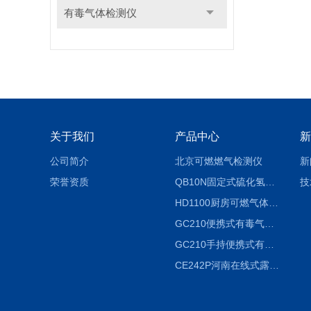
有毒气体检测仪
关于我们
产品中心
新
公司简介
北京可燃燃气检测仪
新
荣誉资质
QB10N固定式硫化氢气体检测仪H2S气体泄漏探头
技
HD1100厨房可燃气体泄漏浓度探测器天然气检测仪
GC210便携式有毒气体浓度探测器氨气检测仪养殖场
GC210手持便携式有毒CL2气体探测器氯气检测仪
CE242P河南在线式露点仪