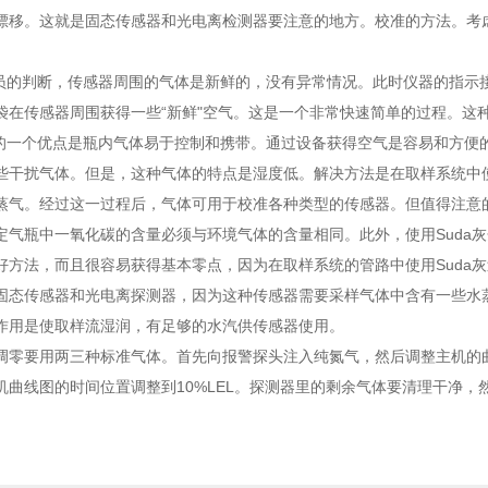
漂移。这就是固态传感器和光电离检测器要注意的地方。校准的方法。考
作员的判断，传感器周围的气体是新鲜的，没有异常情况。此时仪器的指示
袋在传感器周围获得一些“新鲜"空气。这是一个非常快速简单的过程。这
气的一个优点是瓶内气体易于控制和携带。通过设备获得空气是容易和方便
些干扰气体。但是，这种气体的特点是湿度低。解决方法是在取样系统中
蒸气。经过这一过程后，气体可用于校准各种类型的传感器。但值得注意
定气瓶中一氧化碳的含量必须与环境气体的含量相同。此外，使用Suda
好方法，而且很容易获得基本零点，因为在取样系统的管路中使用Suda
固态传感器和光电离探测器，因为这种传感器需要采样气体中含有一些水
作用是使取样流湿润，有足够的水汽供传感器使用。
调零要用两三种标准气体。首先向报警探头注入纯氮气，然后调整主机的曲
机曲线图的时间位置调整到10%LEL。探测器里的剩余气体要清理干净