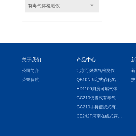
有毒气体检测仪
关于我们
产品中心
新
公司简介
北京可燃燃气检测仪
新
荣誉资质
QB10N固定式硫化氢气体检测仪H2S气体泄漏探头
技
HD1100厨房可燃气体泄漏浓度探测器天然气检测仪
GC210便携式有毒气体浓度探测器氨气检测仪养殖场
GC210手持便携式有毒CL2气体探测器氯气检测仪
CE242P河南在线式露点仪