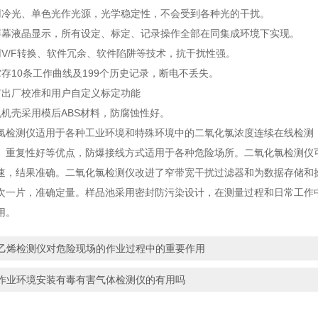
光、单色光作光源，光学稳定性，不会受到各种光的干扰。
液晶显示，所有设定、标定、记录操作全部在同集成环境下实现。
/F转换、软件冗余、软件陷阱等技术，抗干扰性强。
10条工作曲线及199个历史记录，断电不丢失。
出厂校准和用户自定义标定功能
壳采用模后ABS材料，防腐蚀性好。
测仪适用于各种工业环境和特殊环境中的二氧化氯浓度连续在线检测，
、重复性好等优点，防爆接线方式适用于各种危险场所。二氧化氯检测仪
速，结果准确。二氧化氯检测仪改进了窄带宽干扰过滤器和为数据存储和
次一片，准确定量。样品池采用密封防污染设计，在测量过程和日常工作中
用。
乙烯检测仪对危险现场的作业过程中的重要作用
作业环境安装有毒有害气体检测仪的有用吗