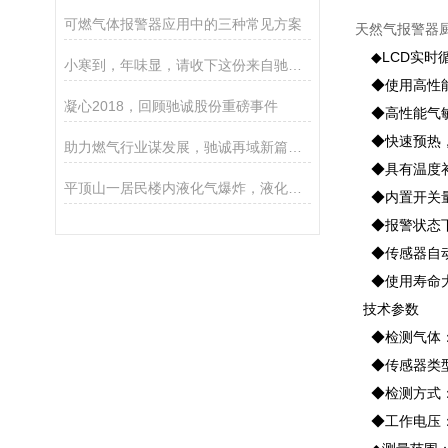
可燃气体报警器应用中的三种常见方案
天然气报警器
◆LCD实时
小寒到，年味显，请收下这份来自驰诚电气的问候
◆使用高性能
凝心2018，回顾驰诚股份重磅事件
◆高性能气敏
◆快速预热，
助力燃气行业谋发展，驰诚再域新篇章！
◆具有温度补
平顶山一居民楼内液化气爆炸，液化气成分疑有问题
◆内置开关量
◆报警状态下
◆传感器自动
◆使用寿命大
技术参数
◆检测气体：
◆传感器类型
◆检测方式：
◆工作电压：A