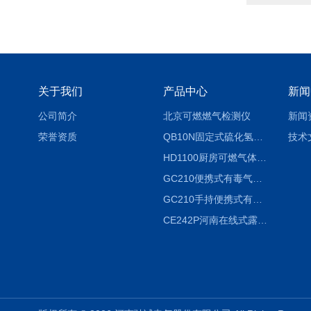
关于我们
产品中心
新闻
公司简介
北京可燃燃气检测仪
新闻
荣誉资质
QB10N固定式硫化氢气体检测仪H2S气体泄漏探头
技术
HD1100厨房可燃气体泄漏浓度探测器天然气检测仪
GC210便携式有毒气体浓度探测器氨气检测仪养殖场
GC210手持便携式有毒CL2气体探测器氯气检测仪
CE242P河南在线式露点仪