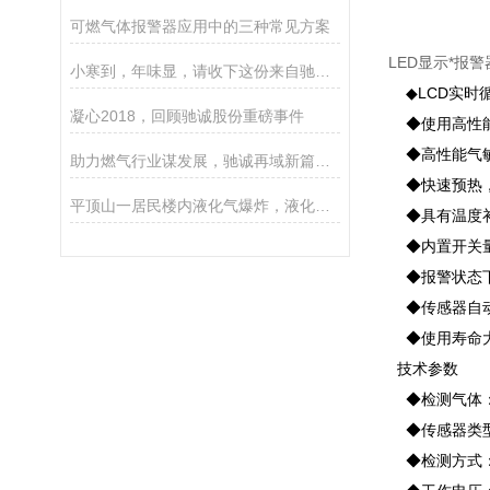
可燃气体报警器应用中的三种常见方案
LED显示*报
小寒到，年味显，请收下这份来自驰诚电气的问候
◆LCD实时
凝心2018，回顾驰诚股份重磅事件
◆使用高性能
◆高性能气敏
助力燃气行业谋发展，驰诚再域新篇章！
◆快速预热，
平顶山一居民楼内液化气爆炸，液化气成分疑有问题
◆具有温度补
◆内置开关量
◆报警状态下
◆传感器自动
◆使用寿命大
技术参数
◆检测气体：
◆传感器类型
◆检测方式：