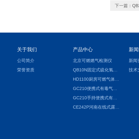
下一篇：
Q
关于我们
产品中心
新闻
公司简介
北京可燃燃气检测仪
新闻
荣誉资质
QB10N固定式硫化氢气体检测仪H2S气体泄漏探头
技术
HD1100厨房可燃气体泄漏浓度探测器天然气检测仪
GC210便携式有毒气体浓度探测器氨气检测仪养殖场
GC210手持便携式有毒CL2气体探测器氯气检测仪
CE242P河南在线式露点仪