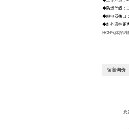
◆工作环境：-4
◆防爆等级：EX d
◆继电器接口：1
◆红外遥控距离
HCN气体探测
留言询价
您