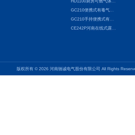
HD1100厨房可燃气体泄漏浓度探测器天然气检测仪
GC210便携式有毒气体浓度探测器氨气检测仪养殖场
GC210手持便携式有毒CL2气体探测器氯气检测仪
CE242P河南在线式露点仪
版权所有 © 2026 河南驰诚电气股份有限公司 All Rights Rese