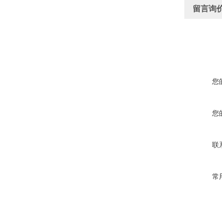
留言询
您
您
联
常