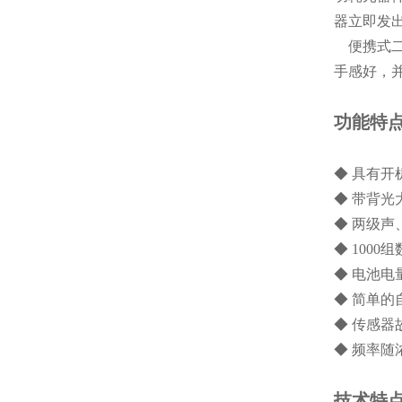
器立即发
便携式二
手感好，
功能特
◆ 具有开
◆ 带背
◆ 两级声
◆ 1000
◆ 电池
◆ 简单的
◆ 传感器
◆ 频率
技术特