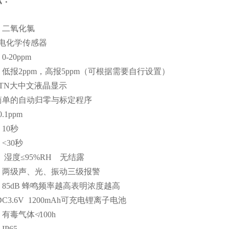
：二氧化氯
：电化学传感器
-20ppm
低报2ppm，高报5ppm（可根据需要自行设置）
TN大中文液晶显示
简单的自动归零与标定程序
.1ppm
10秒
<30秒
：
湿度≤95%RH 无结露
：两级声、光、振动三级报警
85dB 蜂鸣频率越高表明浓度越高
C3.6V 1200mAh可充电锂离子电池
有毒气体≮100h
P65