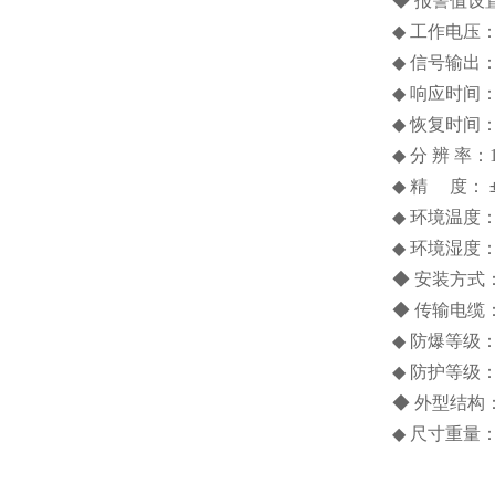
◆ 报警值设置
◆
工作电压
◆
信号输出
◆
响应时间
◆
恢复时间
◆
分
辨
率：1
◆
精
度：
◆
环境温度
◆
环境湿度
◆ 安装方式
◆
传输电缆：
◆
防爆等级
◆
防护等级
◆
外型结构
◆
尺寸重量