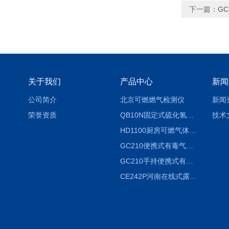
下一篇：
G
关于我们
产品中心
新闻
公司简介
北京可燃燃气检测仪
新闻
荣誉资质
QB10N固定式硫化氢气体检测仪H2S气体泄漏探头
技术
HD1100厨房可燃气体泄漏浓度探测器天然气检测仪
GC210便携式有毒气体浓度探测器氨气检测仪养殖场
GC210手持便携式有毒CL2气体探测器氯气检测仪
CE242P河南在线式露点仪