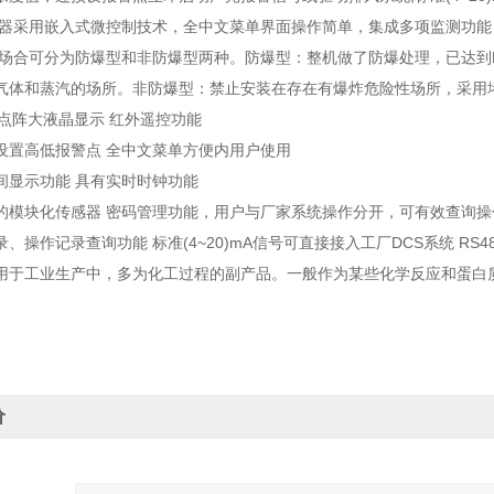
仪器采用嵌入式微控制技术，全中文菜单界面操作简单，集成多项监测功能
合可分为防爆型和非防爆型两种。防爆型：整机做了防爆处理，已达到Exd
气体和蒸汽的场所。非防爆型：禁止安装在存在有爆炸危险性场所，采用堵
4点阵大液晶显示 红外遥控功能
高低报警点 全中文菜单方便内用户使用
示功能 具有实时时钟功能
块化传感器 密码管理功能，用户与厂家系统操作分开，可有效查询操
作记录查询功能 标准(4~20)mA信号可直接接入工厂DCS系统 RS4
用于工业生产中，多为化工过程的副产品。一般作为某些化学反应和蛋白
价