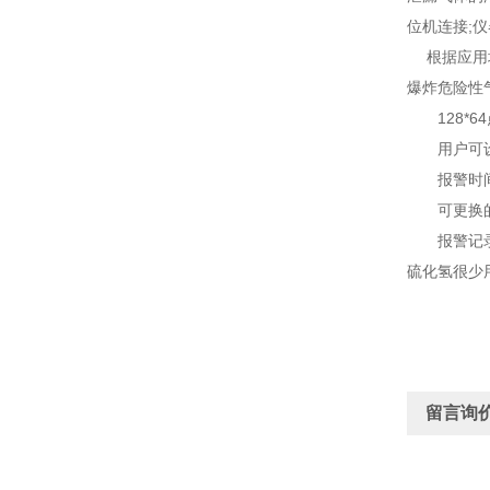
位机连接;
根据应用场
爆炸危险性
128*6
用户可设置
报警时间显
可更换的模
报警记录、操
硫化氢很少
留言询