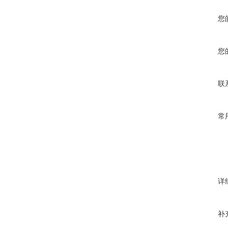
您
您
联
常
详
补