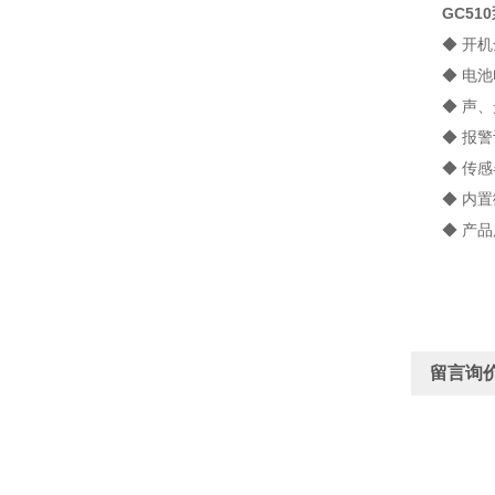
GC5
◆ 开机全
◆ 电池电
◆ 声、光
◆ 报警记
◆ 传感器
◆ 内置微
◆ 产品广
留言询