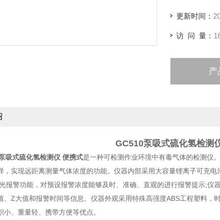
更新时间：
2
访 问 量：
1
产
绍
GC510泵吸式硫化氢检测
10泵吸式硫化氢检测仪 便携式
是一种可检测作业环境中有毒气体的检测仪
样，实现远距离测量气体浓度的功能。仪器内部采用大容量锂离子可充电池
、光报警功能，对预设报警浓度能够及时、准确、直观的进行报警提示;仪器
值、Z大值和报警时间等信息。仪器外观采用特殊高强度ABS工程塑料，
积小、重量轻、携带方便等优点。