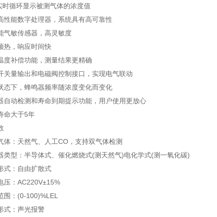
时循环显示被测气体的浓度值
性能数字处理器，系统具有高可靠性
气敏传感器，高灵敏度
热，响应时间快
度补偿功能，测量结果更精确
关量输出和电磁阀控制接口，实现电气联动
态下，蜂鸣器频率随浓度变化而变化
动检测和寿命到期提示功能，用户使用更放心
命大于5年
数
：天然气、人工CO，支持双气体检测
型：半导体式、催化燃烧式(测天然气)电化学式(测一氧化碳)
式：自由扩散式
AC220V±15%
(0-100)%LEL
式：声光报警