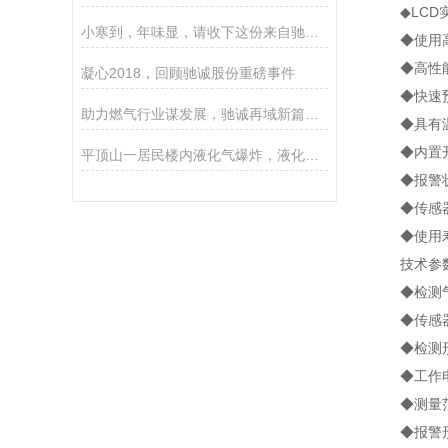
◆LCD实
小寒到，年味显，请收下这份来自驰诚电气的问候
◆使用高
◆高性能
凝心2018，回顾驰诚股份重磅事件
◆快速预
助力燃气行业谋发展，驰诚再域新篇章！
◆具有温
◆内置开
平顶山一居民楼内液化气爆炸，液化气成分疑有问题
◆报警状
◆传感器自
◆使用寿
技术参
◆检测气体
◆传感器类
◆检测形
◆工作电压：
◆测量范围：
◆报警形