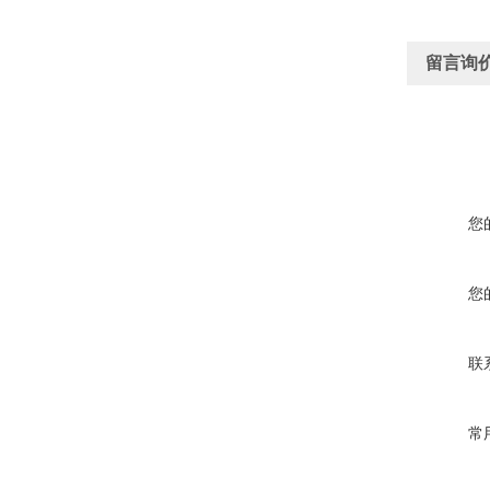
留言询
您
您
联
常