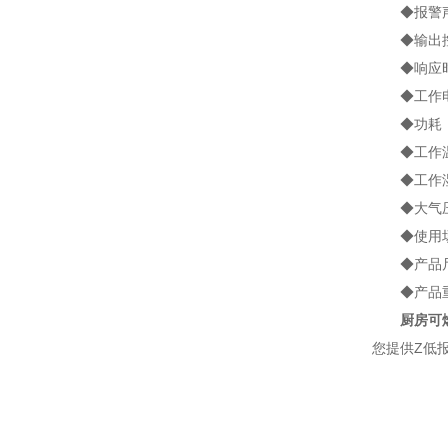
◆报警声音
◆输出控制
◆响应时间
◆工作电压：
◆功耗：
◆工作温度
◆工作湿度
◆大气压力：
◆使用场所
◆产品尺寸：1
◆产品重量
厨房可
您提供Z低