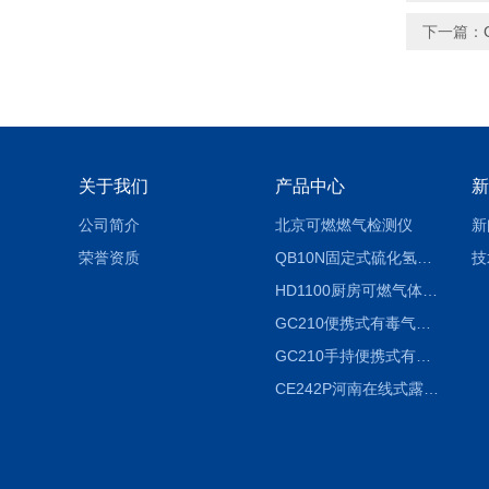
下一篇：
关于我们
产品中心
新
公司简介
北京可燃燃气检测仪
新
荣誉资质
QB10N固定式硫化氢气体检测仪H2S气体泄漏探头
技
HD1100厨房可燃气体泄漏浓度探测器天然气检测仪
GC210便携式有毒气体浓度探测器氨气检测仪养殖场
GC210手持便携式有毒CL2气体探测器氯气检测仪
CE242P河南在线式露点仪