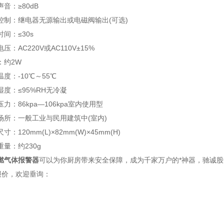
：≥80dB
：继电器无源输出或电磁阀输出(可选)
：≤30s
AC220V或AC110V±15%
约2W
：-10℃～55℃
：≤95%RH无冷凝
86kpa—106kpa室内使用型
：一般工业与民用建筑中(室内)
20mm(L)×82mm(W)×45mm(H)
：约230g
燃气体报警器
可以为你厨房带来安全保障，成为千家万户的*神器，驰诚
报价，欢迎垂询：