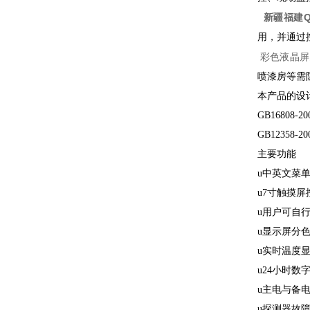
新疆福建Q
用，并通过
彩色液晶屏
喷漆房等需
本产品的设
GB16808
GB1235
主要功能
u中英文菜
u7寸触摸
u用户可自
u显示屏分
u实时温度
u24小时数
u主电与备
u探测器故