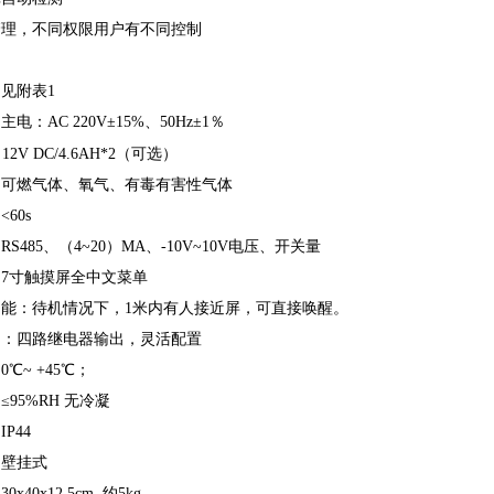
管理，不同权限用户有不同控制
见附表1
电：AC 220V±15%、50Hz±1％
2V DC/4.6AH*2（可选）
：可燃气体、氧气、有毒有害性气体
60s
S485、（4~20）MA、-10V~10V电压、开关量
：7寸触摸屏全中文菜单
功能：待机情况下，1米内有人接近屏，可直接唤醒。
出：四路继电器输出，灵活配置
℃~ +45℃；
≤95%RH 无冷凝
P44
：壁挂式
x40x12.5cm 约5kg