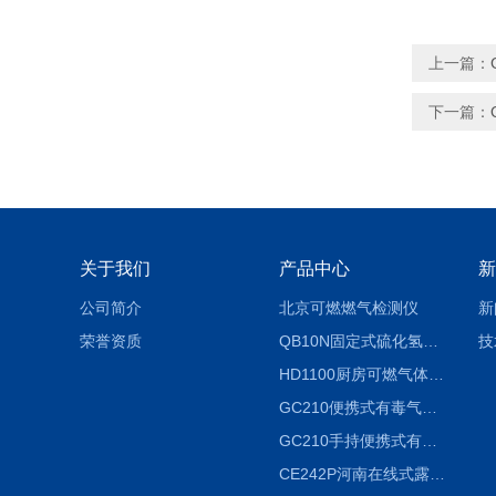
上一篇：
下一篇：
关于我们
产品中心
新
公司简介
北京可燃燃气检测仪
新
荣誉资质
QB10N固定式硫化氢气体检测仪H2S气体泄漏探头
技
HD1100厨房可燃气体泄漏浓度探测器天然气检测仪
GC210便携式有毒气体浓度探测器氨气检测仪养殖场
GC210手持便携式有毒CL2气体探测器氯气检测仪
CE242P河南在线式露点仪