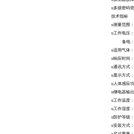
u多级密码
技术指标
u测量范围：
u工作电压：主
备电：1
u适用气体
u响应时间：<
u通讯方式：R
u显示方式
u人体感应
u继电器输
u工作温度：0
u工作湿度：
u防护等级：I
u安装方式
u尺寸重量：30