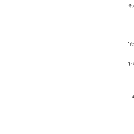
常
详
补