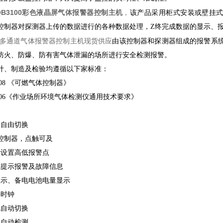
B3100彩色液晶屏气体报警器控制主机
，
该产品采用柜式安装或壁挂
控制器对探测器上传的数据进行的各种数据处理，Z终完成数据的显示、
多通道气体报警器控制主机现货供应
由该控制器和探测器组成的报警系
防火、防爆、防有害气体泄漏的场所进行安全检测报警。
计、制造及检验均遵循以下家标准：
-2008 《可燃气体控制器》
8-2006《作业场所环境气体检测仪通用技术要求》
单自由切换
屏控制器，点触可及
行设置高低报警点
色提示报警及故障信息
显示、备电电池电量显示
字时钟
电自动切换
障自动检测