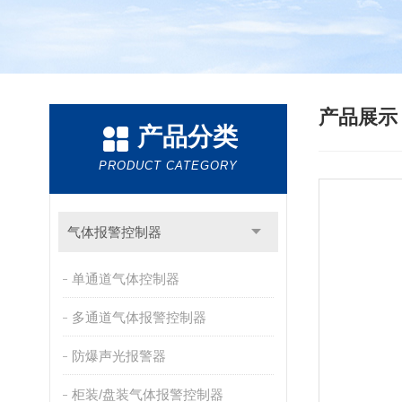
产品展
产品分类
PRODUCT CATEGORY
气体报警控制器
单通道气体控制器
多通道气体报警控制器
防爆声光报警器
柜装/盘装气体报警控制器