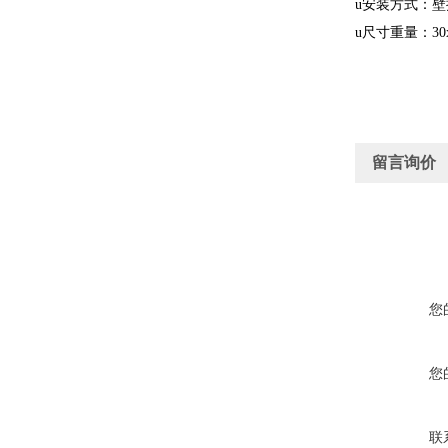
u安装方式：壁
u尺寸重量：30x4
留言询价
您
您
联