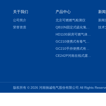
关于我们
产品中心
新闻
公司简介
北京可燃燃气检测仪
新闻
荣誉资质
QB10N固定式硫化氢气体检测仪H2S气体泄漏探头
技术
HD1100厨房可燃气体泄漏浓度探测器天然气检测仪
GC210便携式有毒气体浓度探测器氨气检测仪养殖场
GC210手持便携式有毒CL2气体探测器氯气检测仪
CE242P河南在线式露点仪
版权所有 © 2026 河南驰诚电气股份有限公司 All Rights Rese