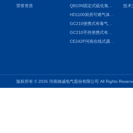
荣誉资质
QB10N固定式硫化氢气体检测仪H2S气体泄漏探头
技术
HD1100厨房可燃气体泄漏浓度探测器天然气检测仪
GC210便携式有毒气体浓度探测器氨气检测仪养殖场
GC210手持便携式有毒CL2气体探测器氯气检测仪
CE242P河南在线式露点仪
版权所有 © 2026 河南驰诚电气股份有限公司 All Rights Rese