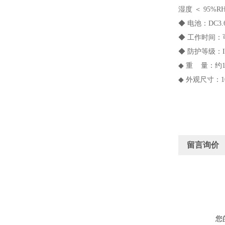
湿度 ＜ 95%R
◆ 电池：DC3
◆ 工作时间：可
◆ 防护等级：I
◆ 重 量：约
◆ 外观尺寸：10
留言询价
您