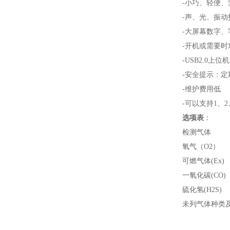
-小巧、轻便、
-声、光、振动
-大屏幕数字
-开机或需要
-USB2.0上
-安全提示：
-维护费用低
-可以支持1、
选项表
：
检测气体
氧气（O2）
可燃气体(Ex)
一氧化碳(CO)
硫化氢(H2S)
未列气体种类