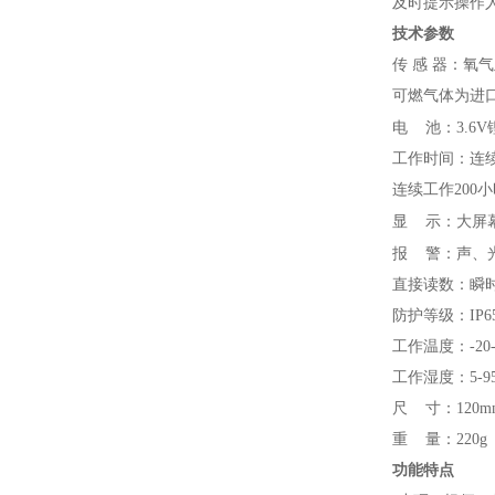
及时提示操作
技术参数
传 感 器：氧
可燃气体为进
电
池：3.6
工作时间：连续
连续工作200
显
示：大屏
报
警：声、
直接读数：瞬时
防护等级：IP6
工作温度：-20-
工作湿度：5-9
尺 寸：120mm(
重 量：220g
功能特点