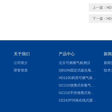
上一篇：
H
下一篇：
H
关于我们
产品中心
新闻
公司简介
北京可燃燃气检测仪
新闻
荣誉资质
QB10N固定式硫化氢气体检测仪H2S气体泄漏探头
技术
HD1100厨房可燃气体泄漏浓度探测器天然气检测仪
GC210便携式有毒气体浓度探测器氨气检测仪养殖场
GC210手持便携式有毒CL2气体探测器氯气检测仪
CE242P河南在线式露点仪