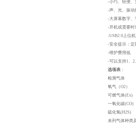
-小巧、轻便、
-声、光、振动
-大屏幕数字
-开机或需要
-USB2.0上
-安全提示：
-维护费用低
-可以支持1、
选项表
：
检测气体
氧气（O2）
可燃气体(Ex)
一氧化碳(CO)
硫化氢(H2S)
未列气体种类