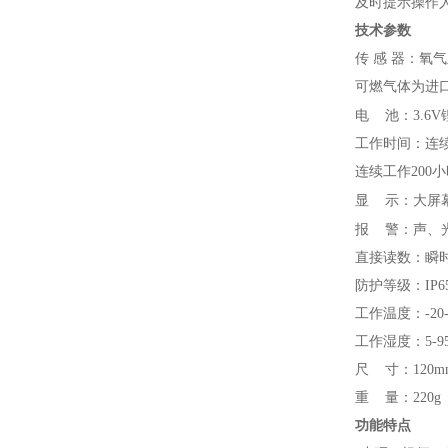
及时提示操作
技术参数
传 感 器：氧
可燃气体为进
电
池：3.6
工作时间：连续
连续工作200
显
示：大屏
报
警：声、
直接读数：瞬时
防护等级：IP6
工作温度：-20-
工作湿度：5-9
尺 寸：120mm(
重 量：220g
功能特点