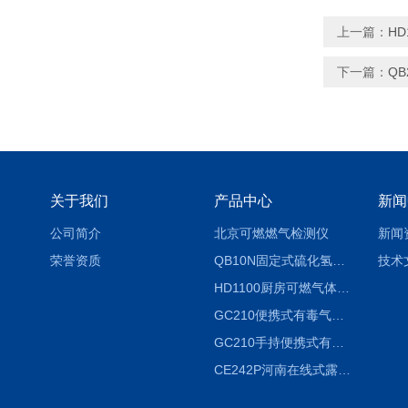
上一篇：
H
下一篇：
Q
关于我们
产品中心
新闻
公司简介
北京可燃燃气检测仪
新闻
荣誉资质
QB10N固定式硫化氢气体检测仪H2S气体泄漏探头
技术
HD1100厨房可燃气体泄漏浓度探测器天然气检测仪
GC210便携式有毒气体浓度探测器氨气检测仪养殖场
GC210手持便携式有毒CL2气体探测器氯气检测仪
CE242P河南在线式露点仪