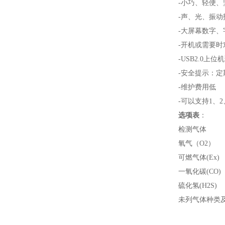
-小巧、轻便、
-声、光、振动
-大屏幕数字
-开机或需要
-USB2.0上
-安全提示：
-维护费用低
-可以支持1、
选项表
：
检测气体
氧气（O2）
可燃气体(Ex)
一氧化碳(CO)
硫化氢(H2S)
未列气体种类