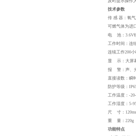
及时提示操作
技术参数
传 感 器：氧
可燃气体为进
电
池：3.6
工作时间：连续
连续工作200
显
示：大屏
报
警：声、
直接读数：瞬时
防护等级：IP6
工作温度：-20-
工作湿度：5-9
尺 寸：120mm(
重 量：220g
功能特点