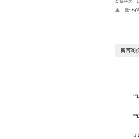
防爆等级：Ex
重 量: 约3
留言询
您
您
联