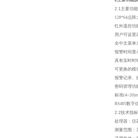
2.1
主要功能
128*64点
红外遥控功
用户可设置
全中文菜单
报警时间显
具有实时时
可更换的模
报警记录、
密码管理功
标准(4~2
RS485数
2.2
技术指标
处理器：仪
测量范围：