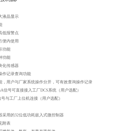
阵大液晶显示
能
高低报警点
方便内使用
示功能
钟功能
块化传感器
操作记录查询功能
能，用户与厂家系统操作分开，可有效查询操作记录
0)mA信号可直接接入工厂DCS系统（用户选配）
字信号与工厂上位机连接（用户选配）
器采用的32位低功耗嵌入式微控制器
见附表