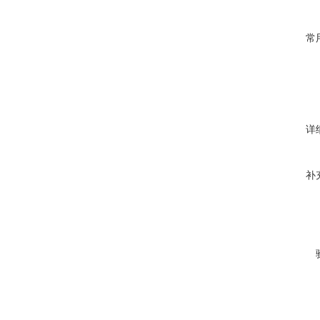
常
详
补