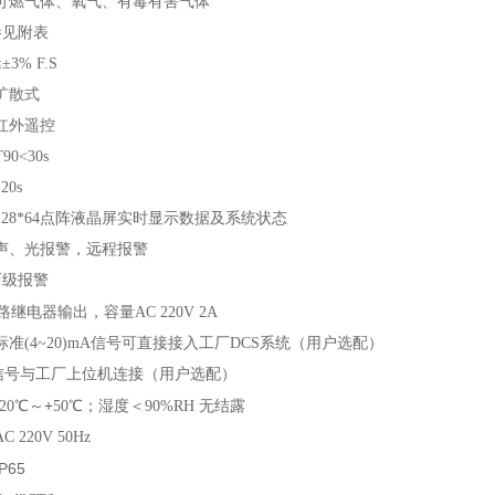
可燃气体、氧气、有毒有害气体
参见附表
3% F.S
扩散式
红外遥控
0<30s
0s
28*64点阵液晶屏实时显示数据及系统状态
声、光报警，远程报警
两级报警
继电器输出，容量AC 220V 2A
准(4~20)mA信号可直接接入工厂DCS系统（用户选配）
字信号与工厂上位机连接（用户选配）
+
20℃～
50℃；湿度＜90%RH 无结露
C 220V 50Hz
IP65