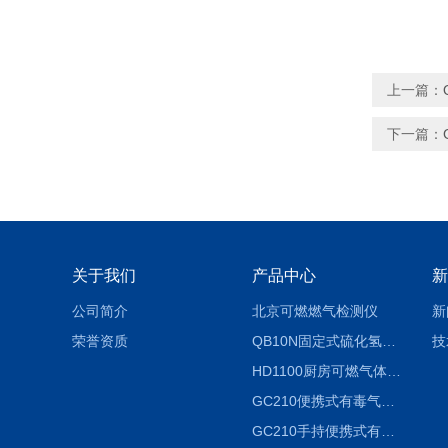
上一篇：
下一篇：
关于我们
产品中心
新
公司简介
北京可燃燃气检测仪
新
荣誉资质
QB10N固定式硫化氢气体检测仪H2S气体泄漏探头
技
HD1100厨房可燃气体泄漏浓度探测器天然气检测仪
GC210便携式有毒气体浓度探测器氨气检测仪养殖场
GC210手持便携式有毒CL2气体探测器氯气检测仪