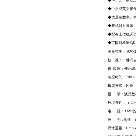
◆声、光、振动
◆中文或英文操
◆大屏幕数字、
◆开机时对显示
◆配有上位机调
◆可同时检测Z多
测量范围：见气
校 准：一键式
传 感 器：催化
响应时间：T90 < 
报警方式：闪烁、
显 示：液晶数
环境条件：（-20
电 源：3.6V
外 壳：坚固、
尺寸重量：L x b x 