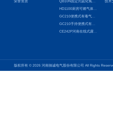
荣誉资质
QB10N固定式硫化氢气体检测仪H2S气体泄漏探头
技术
HD1100厨房可燃气体泄漏浓度探测器天然气检测仪
GC210便携式有毒气体浓度探测器氨气检测仪养殖场
GC210手持便携式有毒CL2气体探测器氯气检测仪
CE242P河南在线式露点仪
版权所有 © 2026 河南驰诚电气股份有限公司 All Rights Rese