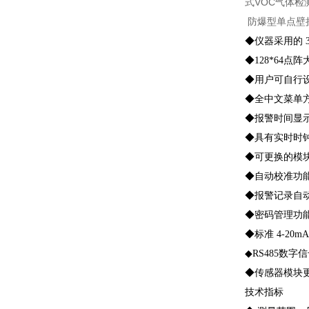
式VOC气体检
防爆型单点壁
◆仪器采用的 
◆128*64点
◆用户可自行
◆全中文菜单
◆报警时间显
◆具有实时时
◆可更换的模
◆自动校准功
◆报警记录自动
◆密码管理功
◆标准 4-2
◆RS485数
◆传感器模块
技术指标