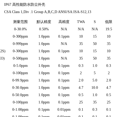
IP67 高性能防水防尘外壳
CSA Class 1,Div .1 Group A,B,C,D ANSI/SA:ISA-S12,13
测量范围
默认精度
高精度
TWA
S
低限
0-30.0%
0.50%
N/A
N/A
N/A
19.5
0-300ppm
1.0ppm
0.1ppm
10
15
10
0-999ppm
1.0ppm
N/A
35
50
35
2S)
0-300ppm
1.0ppm
0.1ppm
10
15
10
CO)
0-500ppm
1.0ppm
N/A
35
50
35
0-5.0ppm
1.0ppm
0.1ppm
0.3
1.0
0.3
0-100ppm
1.0ppm
0.1ppm
2
5
2
0-99.9ppm
1.0ppm
0.1ppm
2.0
5.0
2.0
0-30.0ppm
1.0ppm
0.1ppm
4.7
10.0
4.7
0-50.0ppm
1.0ppm
0.1ppm
0.5
1.0
0.5
0-100ppm
1.0ppm
0.1ppm
25
35
25
0-1.00ppm
0.1ppm
0.01ppm
0.1
0.3
0.1
0-1.00ppm
0.1ppm
0.01ppm
0.1
0.1
0.1