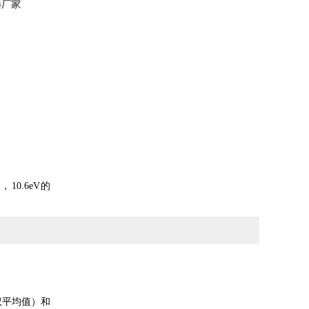
器厂家
0.6eV的
加权平均值）和