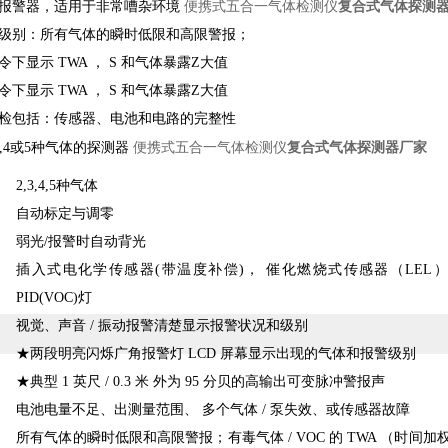
便携式五合一气体检测仪
复合式气体探测
动报警器，适用于非常嘈杂环境
报级别：所有气体的瞬时低限和高限警报；
令下显示 TWA ， S 和气体暴露Z大值
令下显示 TWA ， S 和气体暴露Z大值
自检包括：传感器、电池和电路的完整性
便携式五合一气体检测仪
复合式气体探测器厂家
,3,4或5种气体的探测器
2,3,4,5种气体
自动标定与调零
弱光/报警时自动背光
插入式电化学传感器(带温度补偿)， 催化燃烧式传感器（LEL），1
PID(VOC)灯
视觉、声音 / 振动报警清楚显示报警状况和级别
★两段明亮闪烁广角报警灯 LCD 屏幕显示出现的气体和报警级别
★典型 1 英尺 / 0.3 米 外为 95 分贝的高输出可变脉冲警报声
电池电量不足、出测量范围、 多个气体 / 泵失效、或传感器故障
所有气体的瞬时低限和高限警报；有毒气体 / VOC 的 TWA （时间