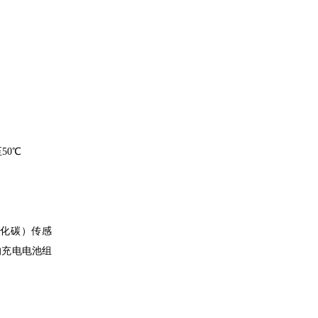
至50℃
一氧化碳）传感
换的充电电池组