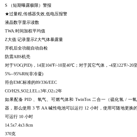
S （短期曝露极限）警报
★过量程,传感器失效,低电压报警
液晶数字显示读数
TWA:时间加权平均值
Z大值:记录显示Z大气体暴露量
开机后全功能自动自检
防震ABS机壳
对于VOC(PID)，14至104℉/-10至40℃；对于其它气体，-4至122℉/-20
5%--95%RH(非冷凝)
符合EMC标准的89/336/EEC
命
CO/H2S,SO2,LEL≥3年,O2≥2年
如果配备 PID 、氧气、可燃气体和 TwinTox 二合一（硫化氢 / 
器，那么使用 3 节 AA 碱性电池可以运行 12 小时，使用可随地更
可运行 10 小时
14.5x7.4x3.8cm
370克