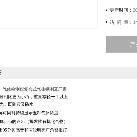
更新时间：
2
访 问 量：
1
产
绍
一气体检测仪
复合式气体探测器厂家
仪器相比更为小巧，重量减轻一半以上
外壳，既防震又防水
显示屏可同时持续显示五种气体浓度
1000ppm的VOC（挥发性有机化合物）
发出95分贝高音和两段明亮广角警报灯