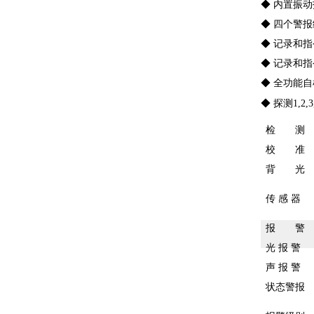
◆ 内置振
◆ 四个警
◆ 记录和指
◆ 记录和指
◆ 全功能
◆ 探测1,2
检 测
校 准
背 光
传 感 器
报 警
光 报 警
声 报 警
状态警报