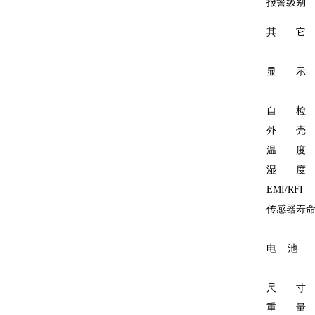
报警级别
其 它
显 示
自 检
外 壳
温 度
湿 度
EMI/RFI
传感器寿
电 池
尺 寸
重 量