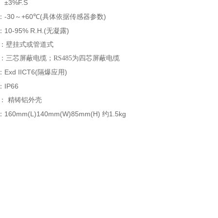
±3%F.S
：
-30
+60
(
)
：
～
℃
具体依据传感器参数
10-95% R.H.(
)
：
无凝露
式：壁挂式或管道式
：三芯屏蔽电缆；RS485为四芯屏蔽电缆
Exd IICT6(
)
：
隔爆应用
IP66
：
： 精铸铝外壳
160mm(L)140mm(W)85mm(H)
1.5kg
：
约