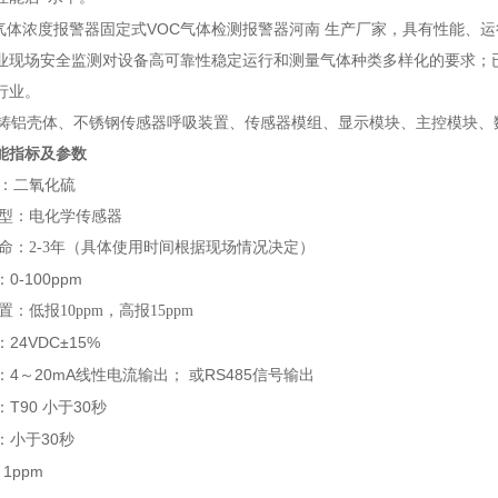
气体浓度报警器固定式VOC气体检测报警器河南 生产厂家，
具有性能、运
业现场安全监测对设备高可靠性稳定运行和测量气体种类多样化的要求；
行业。
铝壳体、不锈钢传感器呼吸装置、传感器模组、显示模块、主控模块、
能指标及参数
体：二氧化硫
类型：电化学传感器
寿命：2-3年（具体使用时间根据现场情况决定）
0-100ppm
：
置：低报10ppm，高报15ppm
24VDC±15%
：
4
20mA
RS485
：
～
线性电流输出；
或
信号输出
T90
30
：
小于
秒
30
：小于
秒
1ppm
：