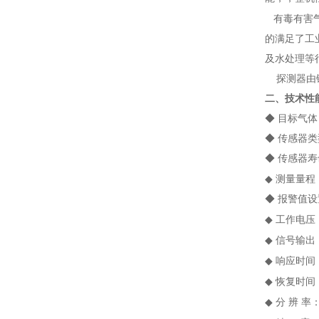
有毒有害
的满足了工
及水处理等
探测器由铸
二、技术性
◆ 目标气
◆ 传感器
◆ 传感器
◆
测量量程
◆ 报警值设
◆
工作电压
◆
信号输出
◆
响应时间
◆
恢复时间
◆
分
辨
率