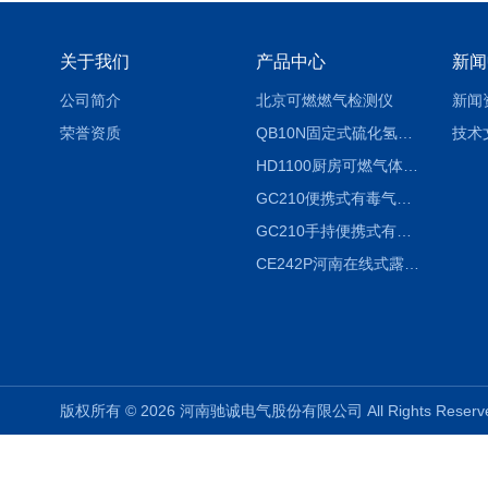
关于我们
产品中心
新闻
公司简介
北京可燃燃气检测仪
新闻
荣誉资质
QB10N固定式硫化氢气体检测仪H2S气体泄漏探头
技术
HD1100厨房可燃气体泄漏浓度探测器天然气检测仪
GC210便携式有毒气体浓度探测器氨气检测仪养殖场
GC210手持便携式有毒CL2气体探测器氯气检测仪
CE242P河南在线式露点仪
版权所有 © 2026 河南驰诚电气股份有限公司 All Rights Rese