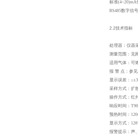
标准(4~20
RS485数字
2.2
技术指标
处理器：仪器
测量范围：见
适用气体：可
报 警 点：参
显示误差：≤±3%
采样方式：扩
操作方式：红
响应时间：T90<
预热时间：120
显示方式：12
报警提示：声