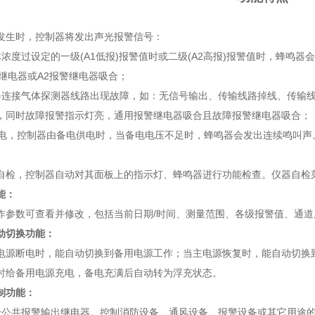
发生时，控制器将发出声光报警信号：
体浓度过设定的一级(A1低报)报警值时或二级(A2高报)报警值时，蜂鸣
警继电器或A2报警继电器吸合；
器连接气体探测器线路出现故障，如：无信号输出、传输线路掉线、传输
，同时故障报警指示灯亮，通用报警继电器吸合且故障报警继电器吸合；
电断电，控制器由备电供电时，当备电电压不足时，蜂鸣器会发出连续鸣叫声
自检，控制器自动对其面板上的指示灯、蜂鸣器进行功能检查。仪器自检
能：
作参数可查看并修改，包括当前日期/时间、测量范围、各级报警值、通道
动切换功能：
电源断电时，能自动切换到备用电源工作；当主电源恢复时，能自动切换
时给备用电源充电，备电充满后自动转为浮充状态。
制功能：
个公共报警输出继电器。控制消防设备、通风设备、报警设备或其它用途