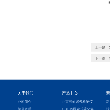
上一篇：
下一篇：
关于我们
产品中心
新
公司简介
北京可燃燃气检测仪
新
荣誉资质
QB10N固定式硫化氢气体检测仪H2S气体泄漏探头
技