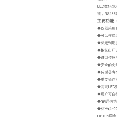
LED数码
统，RS4
主要功能
◆仪器采用
◆可以连接
◆标定到期
◆恢复出厂
◆进口传感
◆安全的免
◆传感器寿
◆重要操作
◆高亮LED
◆用户可自
◆*的通信
◆标准(4~
QB10N