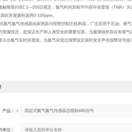
触限值(GBZ 2—2002)规定，氨气时间加权平均容许浓度值（TWA）为2
 ，因此常规量程选用0-100ppm。
固定式氨气氯气传感器由探测器与报警控制主机构成，广泛应用于石油、燃
的泄漏情况，是保证生产和人身安全的重要仪器。当被测场所存在有毒气
显示出氨气实时浓度值。当氨气浓度过报警设定值时发生声光报警信号提
价
产品：
的单位：