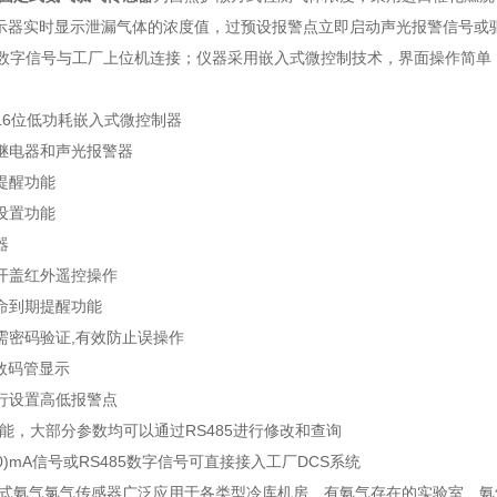
显示器实时显示泄漏气体的浓度值，过预设报警点立即启动声光报警信号或驱动
85数字信号与工厂上位机连接；仪器采用嵌入式微控制技术，界面操作简
：
16位低功耗嵌入式微控制器
继电器和声光报警器
提醒功能
设置功能
器
开盖红外遥控操作
命到期提醒功能
需密码验证,有效防止误操作
数码管显示
行设置高低报警点
功能，大部分参数均可以通过RS485进行修改和查询
20)mA信号或RS485数字信号可直接接入工厂DCS系统
固定式氨气氯气传感器广泛应用于各类型冷库机房、有氨气存在的实验室、