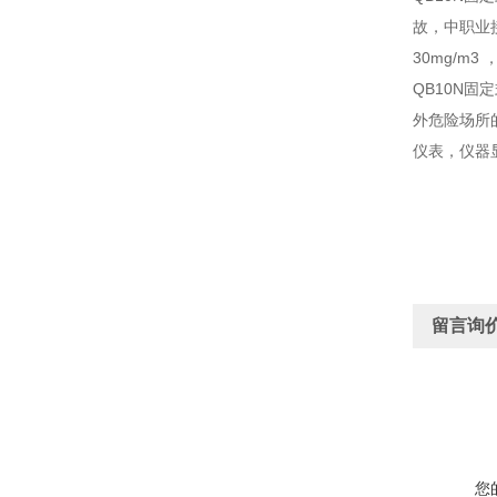
故，中职业接
30mg/m3
QB10N
外危险场所
仪表，仪器
留言询
您