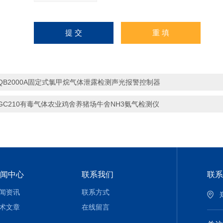
QB2000A固定式氯甲烷气体泄露检测声光报警控制器
GC210有毒气体农业鸡舍养猪场牛舍NH3氨气检测仪
闻中心
联系我们
联系
闻资讯
联系方式
术文章
在线留言