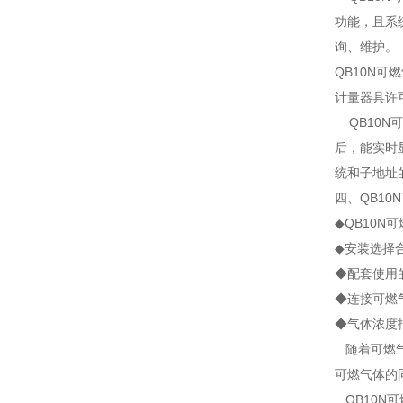
功能，且系
询、维护。
QB10N可
计量器具许
QB10N
后，能实时
统和子地址
四、QB1
◆QB10N
◆安装选择
◆配套使用
◆连接可燃
◆气体浓度
随着可燃气
可燃气体的
QB10N