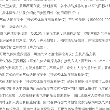
统外型美观、显示界面直观、清晰度高、各个功能操作均有相应的图标相
（具体操作方法及介绍使用参照附件《使用说明书》）
燃气体浓度探测器（可燃气体浓度泄漏检测仪）产品资质证书:ISO9001:
可证，防爆合格证。
可燃气体浓度探测器（QB10N可燃气体浓度泄漏检测仪）控制主机对气
显示探测器的浓度、状态（声光报警）、物理地址等信息，并输出控制信
的故障部位和类型（声光报警）。
0N可燃气体浓度探测器（可燃气体浓度泄漏检测仪）主机产品安装
可燃气体浓度探测器（可燃气体浓度探测器）接线方式：两线制2*1.5mm2
合理的安装高度，方便操作即可，不可太低，避免对人身的意外伤害，要
的固定式的可燃气体浓度探测器（可燃气体浓度泄漏检测仪）
气体浓度探测器（可燃气体浓度泄漏检测仪）的数量根据用户需求可以选
报警控制器为非防爆的产品应安装在监控室或室内区域或无爆炸性气体的
体的发展，人类接触有害气体的场合越来越多，由此造成对人类本身的
同时保护人类自身的重要性。因此各种有害气体报警仪渐渐成为可燃气体
可燃气体报警器、可燃气体浓度探测器、可燃气体浓度泄漏检测仪是河南