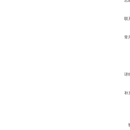
您
联
常
详
补