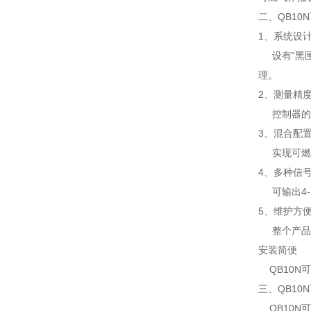
二、QB1
1、系统设
设有“黑匣
理。
2、测量精
控制器的C
3、混合配
实现可燃气
4、多种信
可输出4-
5、维护方
整个产品设
安装简便
QB10N
三、QB1
QB10N