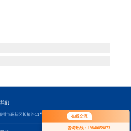
我们
郑州市高新区长椿路11号2号厂房
在线交流
您好！欢迎前来咨询，很高兴为您
咨询热线：19840859873
服务，请问您要咨询什么问题呢？