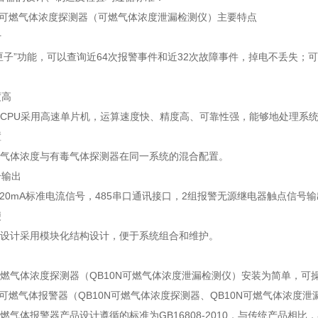
0N可燃气体浓度探测器（可燃气体浓度泄漏检测仪）主要特点
计
子”功能，可以查询近64次报警事件和近32次故障事件，掉电不丢失；
度高
PU采用高速单片机，运算速度快、精度高、可靠性强，能够地处理系统
置
体浓度与有毒气体探测器在同一系统的混合配置。
号输出
20mA标准电流信号，485串口通讯接口，2组报警无源继电器触点信号输
便
计采用模块化结构设计，便于系统组合和维护。
可燃气体浓度探测器（QB10N可燃气体浓度泄漏检测仪）安装为简单，可
0N可燃气体报警器（QB10N可燃气体浓度探测器、QB10N可燃气体浓度
可燃气体报警器产品设计遵循的标准为GB16808-2010，与传统产品