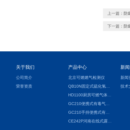
上一篇：
防
下一篇：
防
关于我们
产品中心
新闻
公司简介
北京可燃燃气检测仪
新闻
荣誉资质
QB10N固定式硫化氢气体检测仪H2S气体泄漏探头
技术
HD1100厨房可燃气体泄漏浓度探测器天然气检测仪
GC210便携式有毒气体浓度探测器氨气检测仪养殖场
GC210手持便携式有毒CL2气体探测器氯气检测仪
CE242P河南在线式露点仪