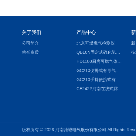
关于我们
产品中心
新
公司简介
北京可燃燃气检测仪
新
荣誉资质
QB10N固定式硫化氢气体检测仪H2S气体泄漏探头
技
HD1100厨房可燃气体泄漏浓度探测器天然气检测仪
GC210便携式有毒气体浓度探测器氨气检测仪养殖场
GC210手持便携式有毒CL2气体探测器氯气检测仪
CE242P河南在线式露点仪
版权所有 © 2026 河南驰诚电气股份有限公司 All Rights Re