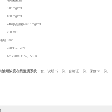
油烟颗粒物
0.01mg/m3
100 mg/m3
24h零点漂移≤±0.1mg/m3
≥50 MΩ
油烟
3min
–20℃～+70℃
AC 220V±15%、50Hz
供
油烟浓度在线监测系统
一套、说明书一份、合格证一份、保修卡一份。
价