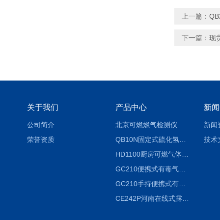
上一篇：
Q
下一篇：
现
关于我们
产品中心
新闻
公司简介
北京可燃燃气检测仪
新闻
荣誉资质
QB10N固定式硫化氢气体检测仪H2S气体泄漏探头
技术
HD1100厨房可燃气体泄漏浓度探测器天然气检测仪
GC210便携式有毒气体浓度探测器氨气检测仪养殖场
GC210手持便携式有毒CL2气体探测器氯气检测仪
CE242P河南在线式露点仪