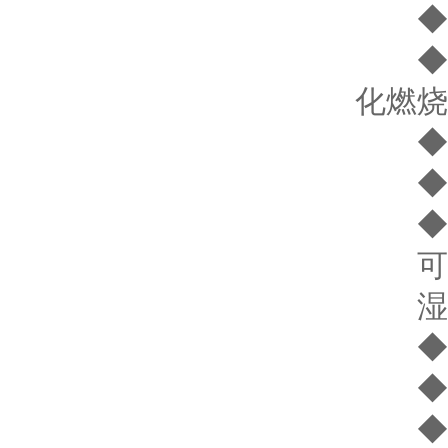
◆ 响
◆ 传
化燃烧
◆ 
◆ 音
◆ 工
可燃气
湿度 
◆ 电
◆ 工
◆ 