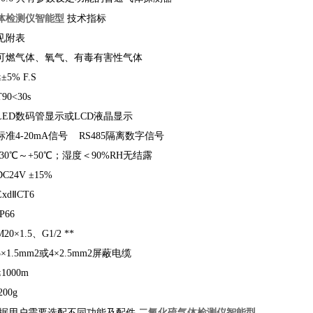
体检测仪智能型
技术指标
见附表
可燃气体、氧气、有毒有害性气体
5% F.S
0<30s
ED数码管显示或LCD液晶显示
准4-20mA信号 RS485隔离数字信号
30℃～+50℃；湿度＜90%RH无结露
24V ±15%
dⅡCT6
66
×1.5、G1/2 **
1.5mm2或4×2.5mm2屏蔽电缆
000m
00g
二氧化硫气体检测仪智能型
：根据用户需要选配不同功能及配件