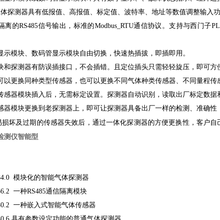
气体探测器具有低报值、高报值、标定值、波特率、地址等数值调整输入
离的RS485信号输出，标准的Modbus_RTU通信协议。支持与西门子P
显示模块、数码管显示模块自由切换，快速热插拔，即插即用。
块和探测器有防误插接口，不会插错。且定位插头只需轻轻旋压，即可方
可以更换同种类型传感器，也可以更换不同气体种类传感器、不同量程传
传感器模块插入后，无需标定设置。探测器自动识别，读取出厂标定数据
感器模块更换到老探测器上，即可让探测器具备出厂一样的检测、准确性
易损坏及过期的传感器失效后，通过一体化探测器的方便更换性，客户自
检测仪智能型
30684.0 模块化的智能气体探测器
0666.2 一种RS485通信隔离模块
30680.2 一种嵌入式智能气体传感器
33740.6 具有参数设定功能的普通气体探测器