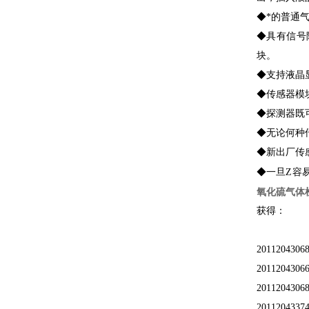
◆*的普通
◆具有信号隔
块。
◆支持液晶
◆传感器模
◆探测器既
◆无论何种
◆新出厂传
◆一旦Z容
氧化硫气体
获得：
2011204
20112043
2011204
2011204