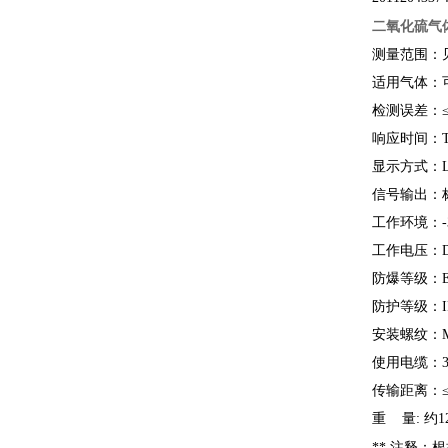
二氧化硫气
测量范围：
适用气体：
检测误差：≤±
响应时间：T9
显示方式：L
信号输出：标
工作环境：-
工作电压：DC
防爆等级：Ex
防护等级：IP
安装螺纹：M20
使用电缆：3×
传输距离：≤1
重 量: 约12
** 注释