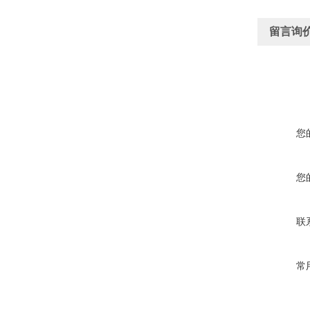
留言询
您
您
联
常