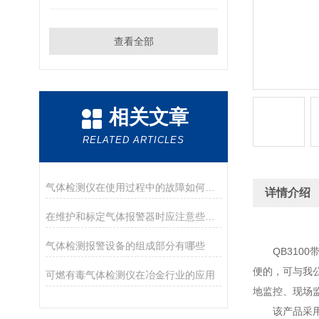
查看全部
相关文章
RELATED ARTICLES
气体检测仪在使用过程中的故障如何排查
详情介绍
在维护和标定气体报警器时应注意些什么
气体检测报警设备的组成部分有哪些
QB3100
便的，可与我公
可燃有毒气体检测仪在冶金行业的应用
地监控、现场
该产品采用柜