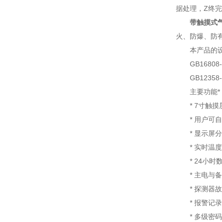
据处理，Z终
带触摸式气
火、防爆、防
本产品的设计
GB16808
GB12358
主要功能* 
* 7寸触摸
* 用户可自
* 显示屏分
* 实时温度
* 24小时
* 主电与备
* 探测器故
* 报警记录
* 多级密码