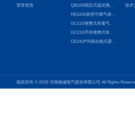
荣誉资质
QB10N固定式硫化氢气体检测仪H2S气体泄漏探头
技术
HD1100厨房可燃气体泄漏浓度探测器天然气检测仪
GC210便携式有毒气体浓度探测器氨气检测仪养殖场
GC210手持便携式有毒CL2气体探测器氯气检测仪
CE242P河南在线式露点仪
版权所有 © 2026 河南驰诚电气股份有限公司 All Rights Rese