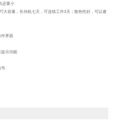
机还要小
轻巧大容量，长待机七天，可连续工作3天；散热性好，可以避
文操作界面
欠压提示功能
报警音频信号