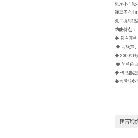
机身小而轻
锂离子充电
免干扰与辐
功能特点：
◆ 具有
◆ 两级声
◆ 2
◆ 简单的
◆ 传
◆售后服务
留言询