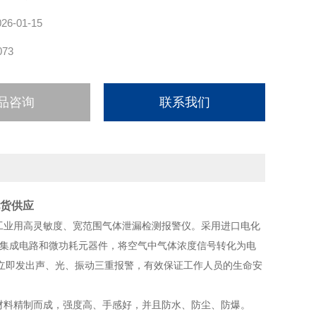
026-01-15
073
品咨询
联系我们
现货供应
工业用高灵敏度、宽范围气体泄漏检测报警仪。采用进口电化
字集成电路和微功耗元器件，将空气中气体浓度信号转化为电
立即发出声、光、振动三重报警，有效保证工作人员的生命安
材料精制而成，强度高、手感好，并且防水、防尘、防爆。