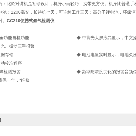
巧：此款对讲机是袖珍设计，机身小而轻巧，携带更方便。机身比普通手
电池：1200毫安，长待机七天，可连续工作三天；高分子锂电池，环保
射。
GC210便携式氨气检测仪
开机全功能自检功能 ◆ 带背光大屏液晶显示，中
、光、振动三重报警
000组数据存储 ◆ 电池电量实时显示，电池
自动校准程序
感器故障检测报警 ◆ 频率随浓度变化的
质保一年，*维修
价