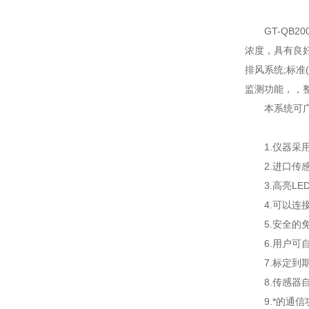
GT-QB2
浓度，具有良
排风系统;标准
监测功能，，
本系统可广泛
1.仪器采用
2.进口传
3.高亮LE
4.可以连接
5.安全的免
6.用户可自
7.标定到期
8.传感器自
9.*的通信功