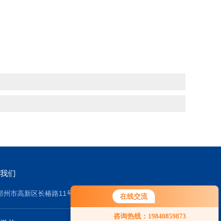
我们
郑州市高新区长椿路11号2号厂房
在线交流
咨询热线：19840859873