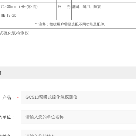
×71×35mm ( 长×宽×高)
外 壳
坚固、耐用、防震
b IIB T3 Gb
** 注释：根据用户需要选配不同功能及配件。
吸式硫化氢检测仪
价
产品：
的单位：