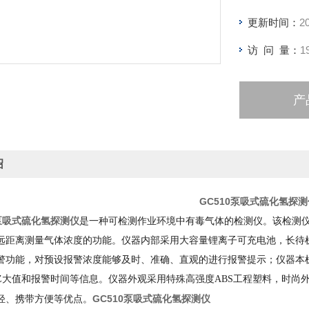
更新时间：
2
访 问 量：
1
产
绍
GC510泵吸式硫化氢探测
0泵吸式硫化氢探测仪
是一种可检测作业环境中有毒气体的检测仪。该检测
远距离测量气体浓度的功能。仪器内部采用大容量锂离子可充电池，长待机
警功能，对预设报警浓度能够及时、准确、直观的进行报警提示；仪器本机
Z大值和报警时间等信息。仪器外观采用特殊高强度ABS工程塑料，时尚
GC510泵吸式硫化氢探测仪
轻、携带方便等优点。