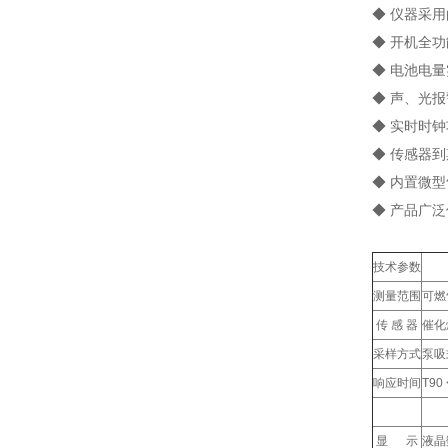
◆ 仪器采
◆ 开
◆ 电池
◆ 声
◆ 实时时
◆ 传感
◆ 内置
◆ 产品广
技术参数
测量范围
可燃
传 感 器
催化
采样方式
泵吸
响应时间
T90 
显 示
液晶