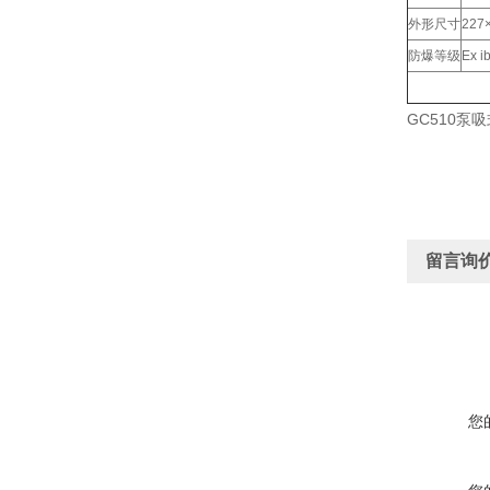
外形尺寸
227
防爆等级
Ex i
GC510泵
留言询
您