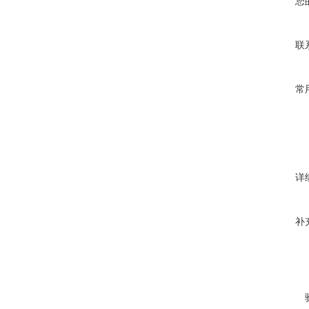
您
联
常
详
补