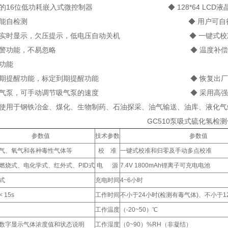
用的16位低功耗嵌入式微控制器 ◆ 128*64 LCD液
机全功能自检测 ◆ 用户可自行设置高低报
电量实时显示，欠压提示，低电压自动关机 ◆ 一键式校准和
、光报警功能，不易忽略 ◆ 温度补偿功能，减
钟功能
器到期提醒功能，标定到期提醒功能 ◆ 恢复出厂设置
微型气泵，可手动调节吸气泵的速度 ◆ 采用高强度的AB
泛使用于钢铁冶金、煤化、生物制药、石油探采、油气输送、油库、液化气
GC510泵吸式硫化氢检测
参数值
技术参数
参数值
气、氧气和各种毒性气体等
校 准
一键式校准和归零及手动多点校准
燃烧式、电化学式、红外式、PID式
电 源
7.4V 1800mAh锂离子可充电电池
式
充电时间
4~6小时
< 15s
工作时间
不小于24小时(检测有毒气体)、不小于1
工作温度
（-20~50）℃
数字显示气体浓度值和状态说明
工作湿度
（0~90）%RH（非凝结）