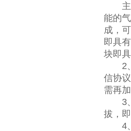
主要
能的气
成，可
即具有
块即具
2、具
信协议
需再加
3、
拔，即
4、