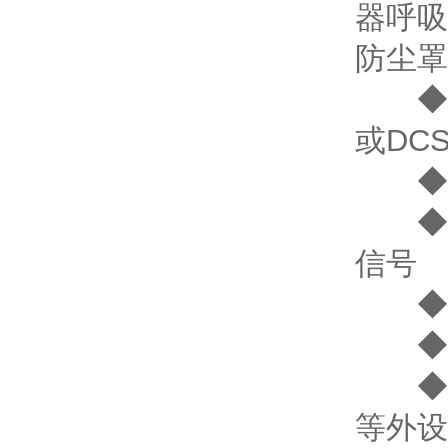
器呼吸
防尘罩
◆ 标
或DC
◆ 适
◆ 
信号
◆ -
◆ 
◆ 
等外设