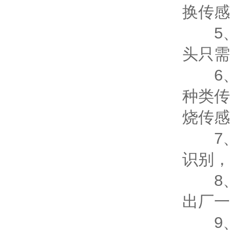
换传感
5、
头只需
6、
种类传
烧传感
7、
识别，
8、
出厂一
9、