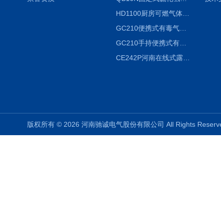
HD1100厨房可燃气体泄漏浓度探测器天然气检测仪
GC210便携式有毒气体浓度探测器氨气检测仪养殖场
GC210手持便携式有毒CL2气体探测器氯气检测仪
CE242P河南在线式露点仪
版权所有 © 2026 河南驰诚电气股份有限公司 All Rights Rese