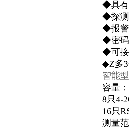
◆具有
◆探测
◆报警
◆密码
◆可接
◆Z多
智能
容量：
8只4-
16只
测量范