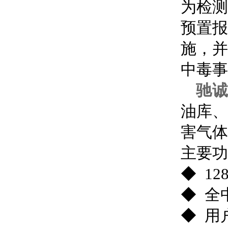
为检
预置
施，
中毒事
驰
油库
害气体
主要功
◆ 1
◆ 全
◆ 用