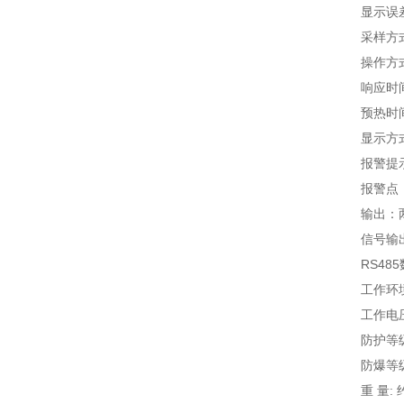
显示误差：≤
采样方式
操作方式
响应时间：
预热时间：
显示方式：
报警提示
报警点：
输出：两路继
信号输出：标
RS485
工作环境：-
工作电压：A
防护等级：
防爆等级：
重 量: 约