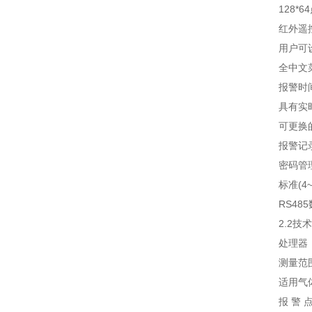
128*6
红外遥控
用户可设
全中文菜
报警时间
具有实时
可更换的
报警记录
密码管理功
标准(4~2
RS485
2.2技术
处理器：仪
测量范围
适用气体
报 警 点