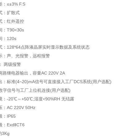
±3% F.S
：扩散式
：红外遥控
T90<30s
120s
128*64点阵液晶屏实时显示数据及系统状态
：声、光报警，远程报警
 两级报警
电器输出，容量AC 220V 2A
准(4~20)mA信号可直接接入工厂DCS系统(用户选配)
数字信号与工厂上位机连接(用户选配)
20℃～+50℃;湿度<90%RH 无结露
C 220V 50Hz
IP65
ExdⅡCT6
3Kg