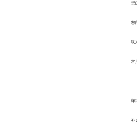
您
您
联
常
详
补