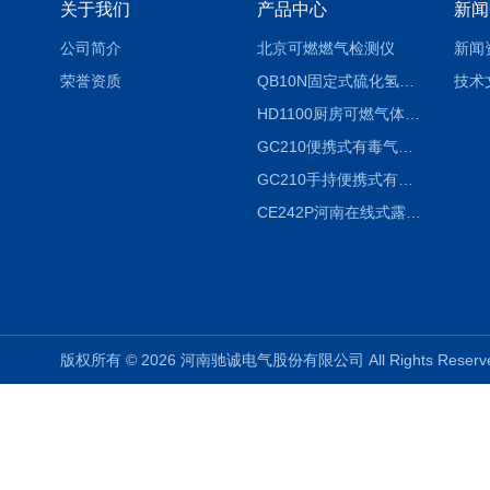
关于我们
产品中心
新闻
公司简介
北京可燃燃气检测仪
新闻
荣誉资质
QB10N固定式硫化氢气体检测仪H2S气体泄漏探头
技术
HD1100厨房可燃气体泄漏浓度探测器天然气检测仪
GC210便携式有毒气体浓度探测器氨气检测仪养殖场
GC210手持便携式有毒CL2气体探测器氯气检测仪
CE242P河南在线式露点仪
版权所有 © 2026 河南驰诚电气股份有限公司 All Rights Rese