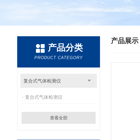
产品展
产品分类
PRODUCT CATEGORY
复合式气体检测仪
复合式气体检测仪
查看全部