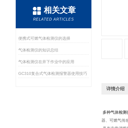
相关文章
RELATED ARTICLES
便携式可燃气体检测仪的选择
气体检测仪的知识总结
气体检测仪在井下作业中的应用
GC310复合式气体检测报警器使用技巧
详情介绍
多种气体检测
器、可燃气传