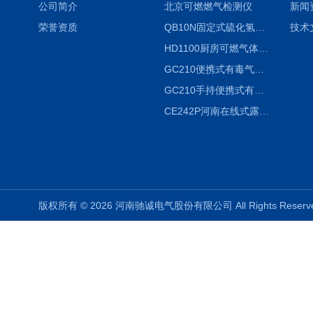
公司简介
北京可燃燃气检测仪
新闻
荣誉资质
QB10N固定式硫化氢气体检测仪H2S气体泄漏探头
技术
HD1100厨房可燃气体泄漏浓度探测器天然气检测仪
GC210便携式有毒气体浓度探测器氨气检测仪养殖场
GC210手持便携式有毒CL2气体探测器氯气检测仪
CE242P河南在线式露点仪
版权所有 © 2026 河南驰诚电气股份有限公司 All Rights Rese