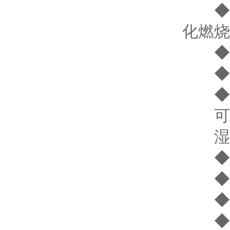
◆ 传
化燃烧
◆ 
◆ 音
◆ 工
可燃气
湿度 
◆ 电
◆ 工
◆ 
◆ 重